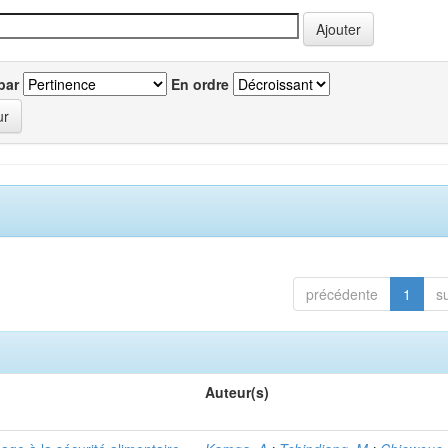
par
En ordre
précédente
1
s
Auteur(s)