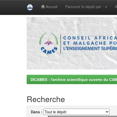
Accueil
Parcourir le dépôt par :
A
Skip
navigation
DICAMES : l'archive scientifique ouverte du CA
Recherche
Dans :