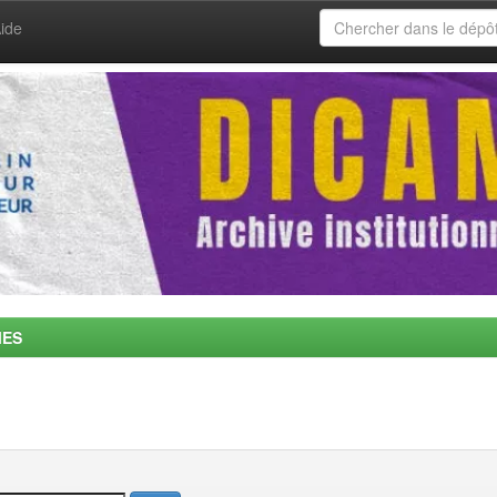
ide
MES