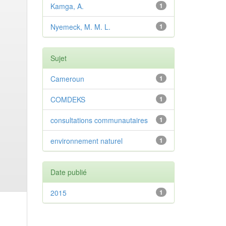
Kamga, A.
1
Nyemeck, M. M. L.
1
Sujet
Cameroun
1
COMDEKS
1
consultations communautaires
1
environnement naturel
1
Date publié
2015
1