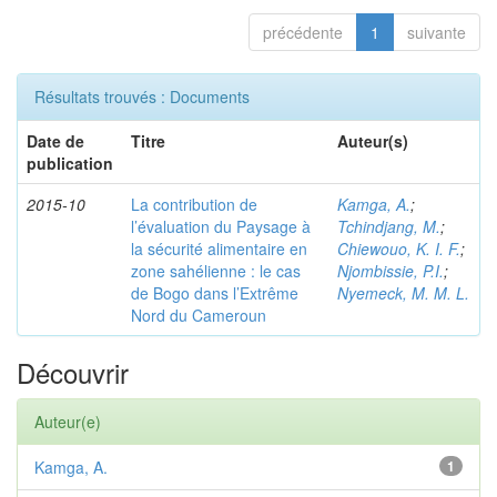
précédente
1
suivante
Résultats trouvés : Documents
Date de
Titre
Auteur(s)
publication
2015-10
La contribution de
Kamga, A.
;
l’évaluation du Paysage à
Tchindjang, M.
;
la sécurité alimentaire en
Chiewouo, K. I. F.
;
zone sahélienne : le cas
Njombissie, P.I.
;
de Bogo dans l’Extrême
Nyemeck, M. M. L.
Nord du Cameroun
Découvrir
Auteur(e)
Kamga, A.
1