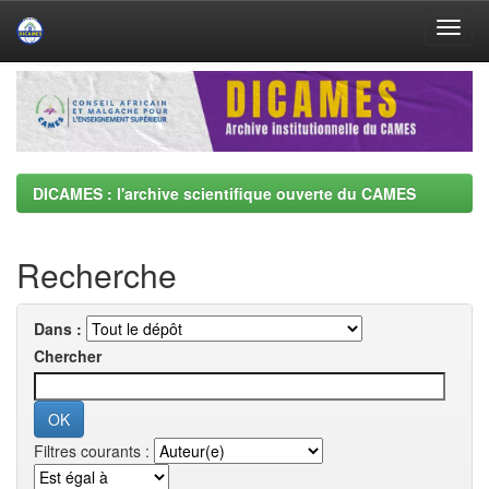
Skip
navigation
DICAMES : l'archive scientifique ouverte du CAMES
Recherche
Dans :
Chercher
Filtres courants :