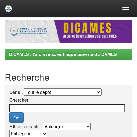
Skip
navigation
DICAMES : l'archive scientifique ouverte du CAMES
Recherche
Dans :
Chercher
Filtres courants :