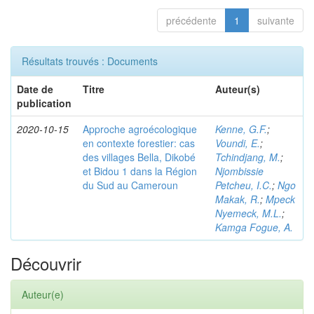
précédente
1
suivante
Résultats trouvés : Documents
Date de
Titre
Auteur(s)
publication
2020-10-15
Approche agroécologique
Kenne, G.F.
;
en contexte forestier: cas
Voundi, E.
;
des villages Bella, Dikobé
Tchindjang, M.
;
et Bidou 1 dans la Région
Njombissie
du Sud au Cameroun
Petcheu, I.C.
;
Ngo
Makak, R.
;
Mpeck
Nyemeck, M.L.
;
Kamga Fogue, A.
Découvrir
Auteur(e)