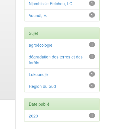
Njombissie Petcheu, I.C.
1
Voundi, E.
1
Sujet
agroécologie
1
dégradation des terres et des
1
forêts
Lokoundjé
1
Région du Sud
1
Date publié
2020
1