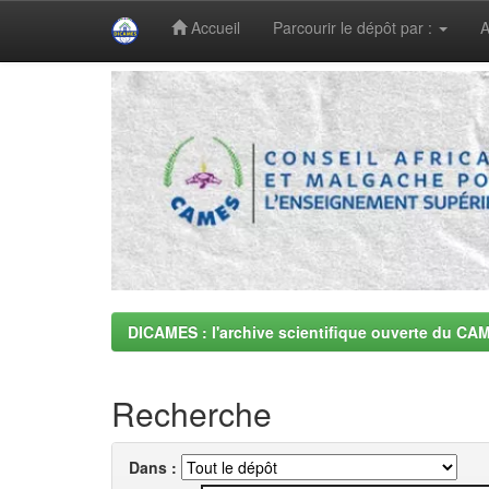
Accueil
Parcourir le dépôt par :
A
Skip
navigation
DICAMES : l'archive scientifique ouverte du CA
Recherche
Dans :