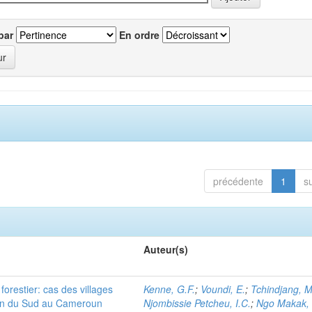
par
En ordre
précédente
1
s
Auteur(s)
orestier: cas des villages
Kenne, G.F.
;
Voundi, E.
;
Tchindjang, M
ion du Sud au Cameroun
Njombissie Petcheu, I.C.
;
Ngo Makak, 