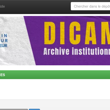
ide
MES