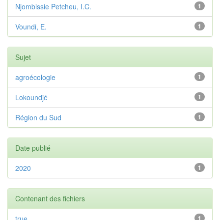
Njombissie Petcheu, I.C.
1
Voundi, E.
1
Sujet
agroécologie
1
Lokoundjé
1
Région du Sud
1
Date publié
2020
1
Contenant des fichiers
true
1