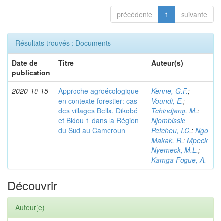
précédente
1
suivante
Résultats trouvés : Documents
Date de
Titre
Auteur(s)
publication
2020-10-15
Approche agroécologique
Kenne, G.F.
;
en contexte forestier: cas
Voundi, E.
;
des villages Bella, Dikobé
Tchindjang, M.
;
et Bidou 1 dans la Région
Njombissie
du Sud au Cameroun
Petcheu, I.C.
;
Ngo
Makak, R.
;
Mpeck
Nyemeck, M.L.
;
Kamga Fogue, A.
Découvrir
Auteur(e)