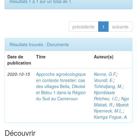
Résultats 1 à 1 sur un total de 1.
précédente
1
suivante
Résultats trouvés : Documents
Date de
Titre
Auteur(s)
publication
2020-10-15
Approche agroécologique
Kenne, G.F.
;
en contexte forestier: cas
Voundi, E.
;
des villages Bella, Dikobé
Tchindjang, M.
;
et Bidou 1 dans la Région
Njombissie
du Sud au Cameroun
Petcheu, I.C.
;
Ngo
Makak, R.
;
Mpeck
Nyemeck, M.L.
;
Kamga Fogue, A.
Découvrir