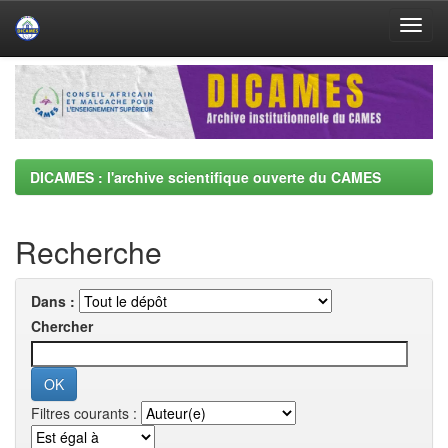
Skip
navigation
DICAMES : l'archive scientifique ouverte du CAMES
Recherche
Dans :
Chercher
Filtres courants :