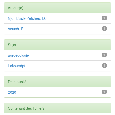
Auteur(e)
Njombissie Petcheu, I.C.
1
Voundi, E.
1
Sujet
agroécologie
1
Lokoundjé
1
Date publié
2020
1
Contenant des fichiers