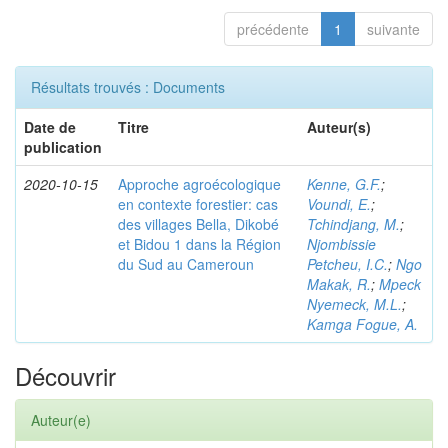
précédente
1
suivante
Résultats trouvés : Documents
Date de
Titre
Auteur(s)
publication
2020-10-15
Approche agroécologique
Kenne, G.F.
;
en contexte forestier: cas
Voundi, E.
;
des villages Bella, Dikobé
Tchindjang, M.
;
et Bidou 1 dans la Région
Njombissie
du Sud au Cameroun
Petcheu, I.C.
;
Ngo
Makak, R.
;
Mpeck
Nyemeck, M.L.
;
Kamga Fogue, A.
Découvrir
Auteur(e)