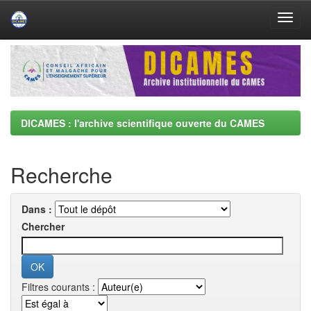
Skip
navigation
DICAMES : l'archive scientifique ouverte du CAMES
Recherche
Dans :
Chercher
Filtres courants :