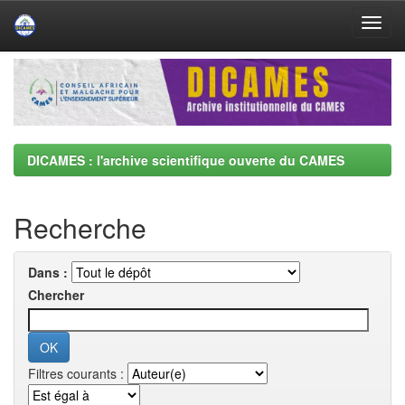
Skip
navigation
DICAMES : l'archive scientifique ouverte du CAMES
Recherche
Dans :
Chercher
Filtres courants :