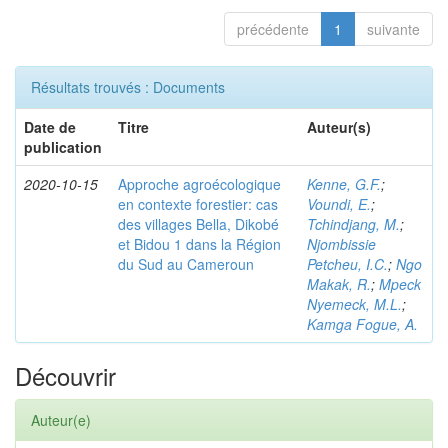
précédente
1
suivante
Résultats trouvés : Documents
Date de
Titre
Auteur(s)
publication
2020-10-15
Approche agroécologique
Kenne, G.F.
;
en contexte forestier: cas
Voundi, E.
;
des villages Bella, Dikobé
Tchindjang, M.
;
et Bidou 1 dans la Région
Njombissie
du Sud au Cameroun
Petcheu, I.C.
;
Ngo
Makak, R.
;
Mpeck
Nyemeck, M.L.
;
Kamga Fogue, A.
Découvrir
Auteur(e)