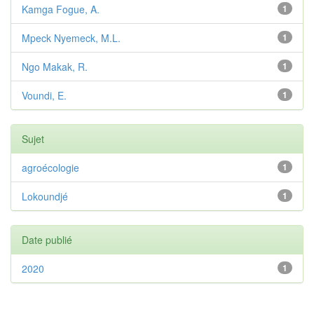
Kamga Fogue, A.
1
Mpeck Nyemeck, M.L.
1
Ngo Makak, R.
1
Voundi, E.
1
Sujet
agroécologie
1
Lokoundjé
1
Date publié
2020
1