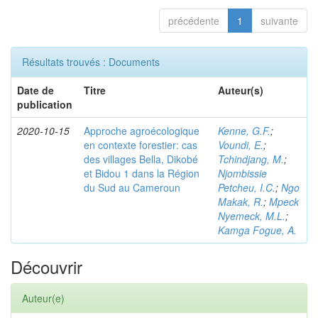
précédente
1
suivante
Résultats trouvés : Documents
Date de
Titre
Auteur(s)
publication
2020-10-15
Approche agroécologique
Kenne, G.F.
;
en contexte forestier: cas
Voundi, E.
;
des villages Bella, Dikobé
Tchindjang, M.
;
et Bidou 1 dans la Région
Njombissie
du Sud au Cameroun
Petcheu, I.C.
;
Ngo
Makak, R.
;
Mpeck
Nyemeck, M.L.
;
Kamga Fogue, A.
Découvrir
Auteur(e)