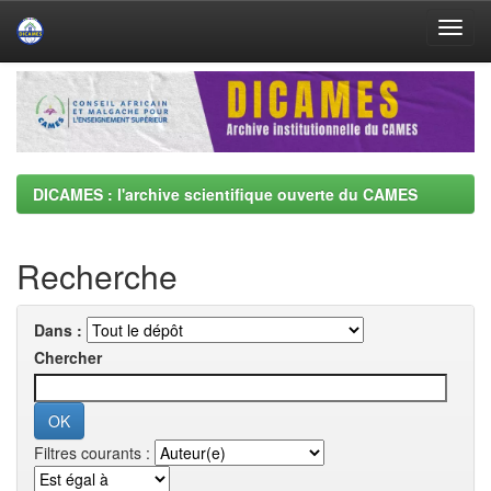
Skip
navigation
DICAMES : l'archive scientifique ouverte du CAMES
Recherche
Dans :
Chercher
Filtres courants :