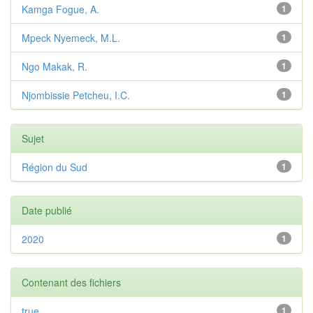
Kamga Fogue, A.
1
Mpeck Nyemeck, M.L.
1
Ngo Makak, R.
1
Njombissie Petcheu, I.C.
1
Sujet
Région du Sud
1
Date publié
2020
1
Contenant des fichiers
true
1