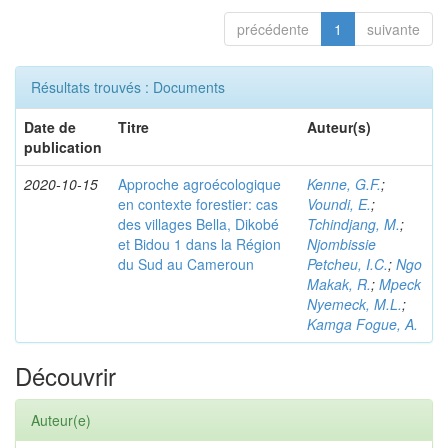
précédente
1
suivante
Résultats trouvés : Documents
Date de
Titre
Auteur(s)
publication
2020-10-15
Approche agroécologique
Kenne, G.F.
;
en contexte forestier: cas
Voundi, E.
;
des villages Bella, Dikobé
Tchindjang, M.
;
et Bidou 1 dans la Région
Njombissie
du Sud au Cameroun
Petcheu, I.C.
;
Ngo
Makak, R.
;
Mpeck
Nyemeck, M.L.
;
Kamga Fogue, A.
Découvrir
Auteur(e)