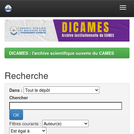
Skip
navigation
DICAMES : l'archive scientifique ouverte du CAMES
Recherche
Dans :
Chercher
Filtres courants :