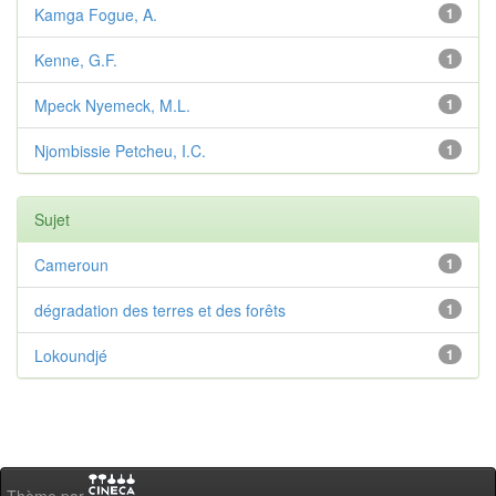
Kamga Fogue, A.
1
Kenne, G.F.
1
Mpeck Nyemeck, M.L.
1
Njombissie Petcheu, I.C.
1
Sujet
Cameroun
1
dégradation des terres et des forêts
1
Lokoundjé
1
Thème par