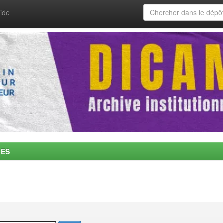
ide
MES