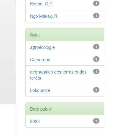
Kenne, G.F.
1
Ngo Makak, R.
1
Sujet
agroécologie
1
Cameroun
1
dégradation des terres et des
1
forêts
Lokoundjé
1
Date publié
2020
1