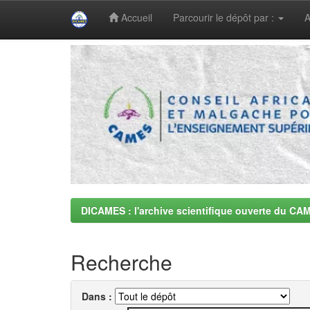
Accueil
Parcourir le dépôt par :
A
Skip
navigation
DICAMES : l'archive scientifique ouverte du CA
Recherche
Dans :