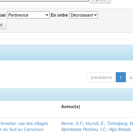
par
En ordre
précédente
1
s
Auteur(s)
orestier: cas des villages
Kenne, G.F.
;
Voundi, E.
;
Tchindjang, M
ion du Sud au Cameroun
Njombissie Petcheu, I.C.
;
Ngo Makak, 