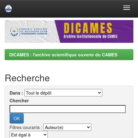
Skip
navigation
DICAMES : l'archive scientifique ouverte du CAMES
Recherche
Dans :
Chercher
Filtres courants :