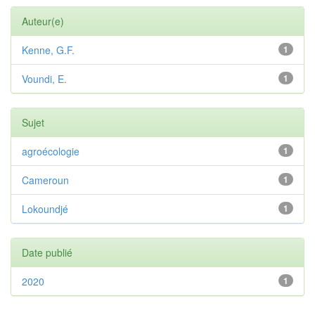
Auteur(e)
Kenne, G.F.
1
Voundi, E.
1
Sujet
agroécologie
1
Cameroun
1
Lokoundjé
1
Date publié
2020
1