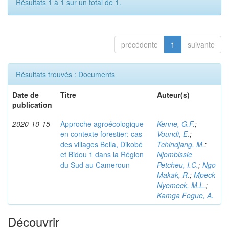
Résultats 1 à 1 sur un total de 1.
précédente
1
suivante
Résultats trouvés : Documents
Date de
Titre
Auteur(s)
publication
2020-10-15
Approche agroécologique
Kenne, G.F.
;
en contexte forestier: cas
Voundi, E.
;
des villages Bella, Dikobé
Tchindjang, M.
;
et Bidou 1 dans la Région
Njombissie
du Sud au Cameroun
Petcheu, I.C.
;
Ngo
Makak, R.
;
Mpeck
Nyemeck, M.L.
;
Kamga Fogue, A.
Découvrir