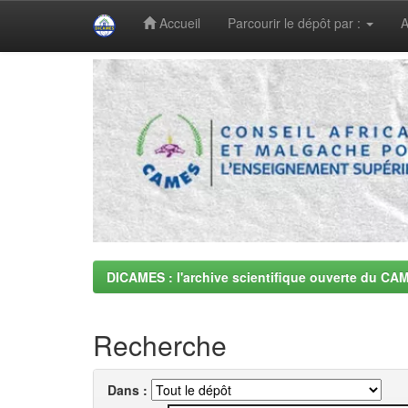
Accueil
Parcourir le dépôt par :
A
Skip
navigation
DICAMES : l'archive scientifique ouverte du CA
Recherche
Dans :