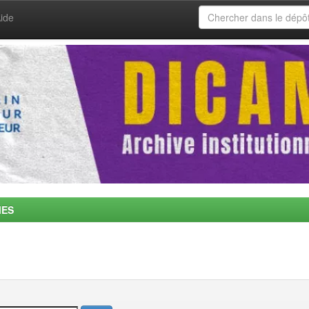
ide
MES