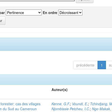
par
En ordre
précédente
1
s
Auteur(s)
orestier: cas des villages
Kenne, G.F.
;
Voundi, E.
;
Tchindjang, M
ion du Sud au Cameroun
Njombissie Petcheu, I.C.
;
Ngo Makak, 