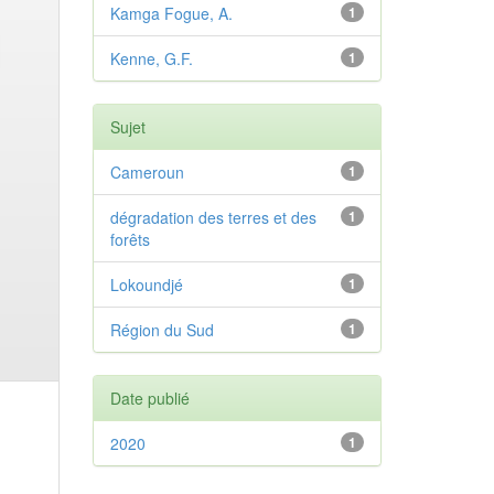
Kamga Fogue, A.
1
Kenne, G.F.
1
Sujet
Cameroun
1
dégradation des terres et des
1
forêts
Lokoundjé
1
Région du Sud
1
Date publié
2020
1