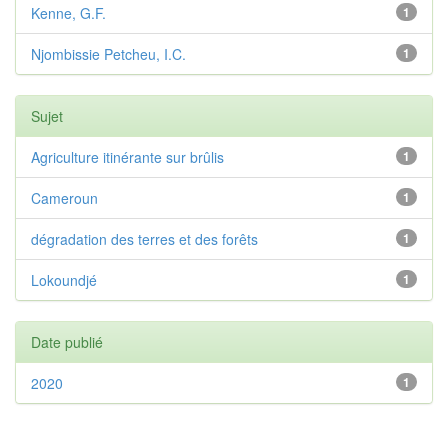
Kenne, G.F.
1
Njombissie Petcheu, I.C.
1
Sujet
Agriculture itinérante sur brûlis
1
Cameroun
1
dégradation des terres et des forêts
1
Lokoundjé
1
Date publié
2020
1