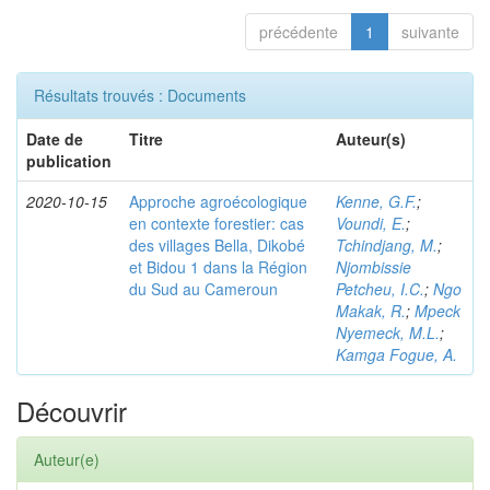
précédente
1
suivante
Résultats trouvés : Documents
Date de
Titre
Auteur(s)
publication
2020-10-15
Approche agroécologique
Kenne, G.F.
;
en contexte forestier: cas
Voundi, E.
;
des villages Bella, Dikobé
Tchindjang, M.
;
et Bidou 1 dans la Région
Njombissie
du Sud au Cameroun
Petcheu, I.C.
;
Ngo
Makak, R.
;
Mpeck
Nyemeck, M.L.
;
Kamga Fogue, A.
Découvrir
Auteur(e)