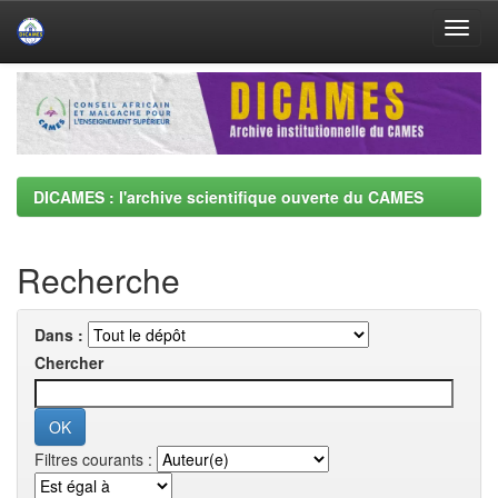
Skip
navigation
DICAMES : l'archive scientifique ouverte du CAMES
Recherche
Dans :
Chercher
Filtres courants :