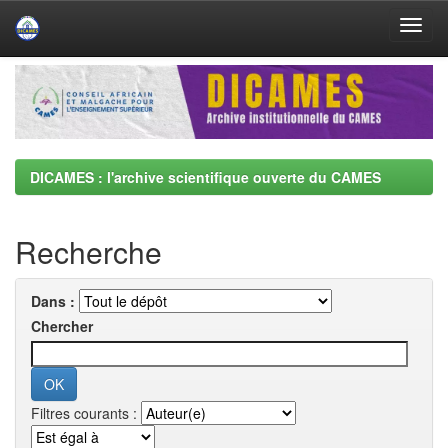
Skip
navigation
DICAMES : l'archive scientifique ouverte du CAMES
Recherche
Dans :
Chercher
Filtres courants :