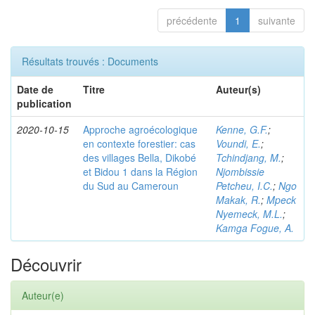
précédente
1
suivante
Résultats trouvés : Documents
Date de
Titre
Auteur(s)
publication
2020-10-15
Approche agroécologique
Kenne, G.F.
;
en contexte forestier: cas
Voundi, E.
;
des villages Bella, Dikobé
Tchindjang, M.
;
et Bidou 1 dans la Région
Njombissie
du Sud au Cameroun
Petcheu, I.C.
;
Ngo
Makak, R.
;
Mpeck
Nyemeck, M.L.
;
Kamga Fogue, A.
Découvrir
Auteur(e)