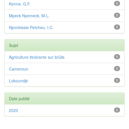
Kenne, G.F.
1
Mpeck Nyemeck, M.L.
1
Njombissie Petcheu, I.C.
1
Sujet
Agriculture itinérante sur brûlis
1
Cameroun
1
Lokoundjé
1
Date publié
2020
1