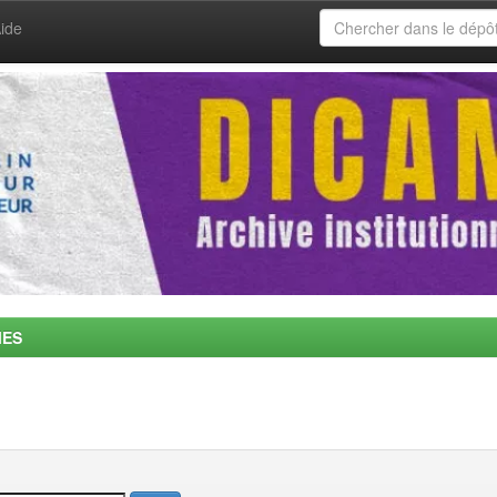
ide
MES