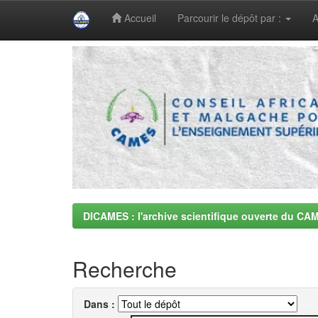
Accueil
Parcourir le dépôt par :
A
Skip
navigation
DICAMES : l'archive scientifique ouverte du CA
Recherche
Dans :