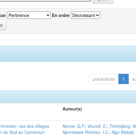
par
En ordre
précédente
1
s
Auteur(s)
orestier: cas des villages
Kenne, G.F.
;
Voundi, E.
;
Tchindjang, M
ion du Sud au Cameroun
Njombissie Petcheu, I.C.
;
Ngo Makak, 