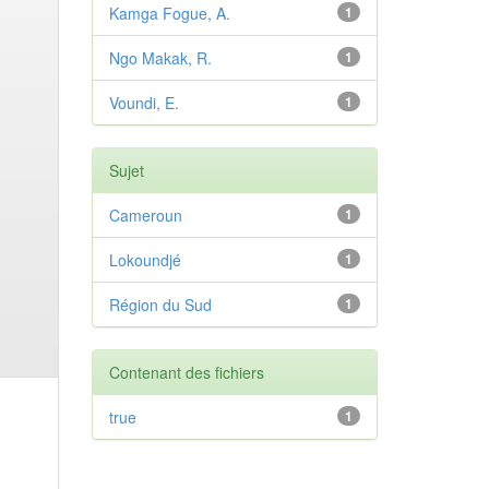
Kamga Fogue, A.
1
Ngo Makak, R.
1
Voundi, E.
1
Sujet
Cameroun
1
Lokoundjé
1
Région du Sud
1
Contenant des fichiers
true
1