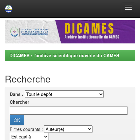
Skip
navigation
DICAMES : l'archive scientifique ouverte du CAMES
Recherche
Dans :
Chercher
Filtres courants :