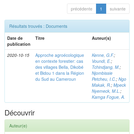
précédente
1
suivante
Résultats trouvés : Documents
Date de
Titre
Auteur(s)
publication
2020-10-15
Approche agroécologique
Kenne, G.F.
;
en contexte forestier: cas
Voundi, E.
;
des villages Bella, Dikobé
Tchindjang, M.
;
et Bidou 1 dans la Région
Njombissie
du Sud au Cameroun
Petcheu, I.C.
;
Ngo
Makak, R.
;
Mpeck
Nyemeck, M.L.
;
Kamga Fogue, A.
Découvrir
Auteur(e)