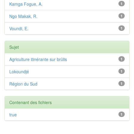
Kamga Fogue, A.
1
Ngo Makak, R.
1
Voundi, E.
1
Sujet
Agriculture itinérante sur brûlis
1
Lokoundjé
1
Région du Sud
1
Contenant des fichiers
true
1