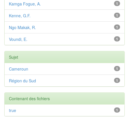
Kamga Fogue, A.
1
Kenne, G.F.
1
Ngo Makak, R.
1
Voundi, E.
1
Sujet
Cameroun
1
Région du Sud
1
Contenant des fichiers
true
1