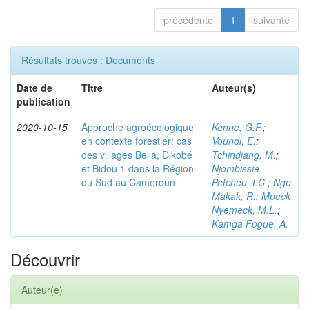
précédente
1
suivante
Résultats trouvés : Documents
Date de
Titre
Auteur(s)
publication
2020-10-15
Approche agroécologique
Kenne, G.F.
;
en contexte forestier: cas
Voundi, E.
;
des villages Bella, Dikobé
Tchindjang, M.
;
et Bidou 1 dans la Région
Njombissie
du Sud au Cameroun
Petcheu, I.C.
;
Ngo
Makak, R.
;
Mpeck
Nyemeck, M.L.
;
Kamga Fogue, A.
Découvrir
Auteur(e)