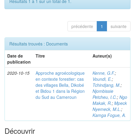
Résultats 1 à 1 sur un total de 1.
précédente
1
suivante
Résultats trouvés : Documents
Date de
Titre
Auteur(s)
publication
2020-10-15
Approche agroécologique
Kenne, G.F.
;
en contexte forestier: cas
Voundi, E.
;
des villages Bella, Dikobé
Tchindjang, M.
;
et Bidou 1 dans la Région
Njombissie
du Sud au Cameroun
Petcheu, I.C.
;
Ngo
Makak, R.
;
Mpeck
Nyemeck, M.L.
;
Kamga Fogue, A.
Découvrir