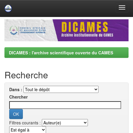
Skip
navigation
DICAMES : l'archive scientifique ouverte du CAMES
Recherche
Dans :
Chercher
Filtres courants :