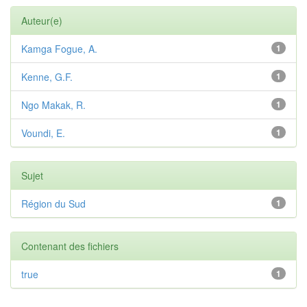
Auteur(e)
Kamga Fogue, A.
1
Kenne, G.F.
1
Ngo Makak, R.
1
Voundi, E.
1
Sujet
Région du Sud
1
Contenant des fichiers
true
1