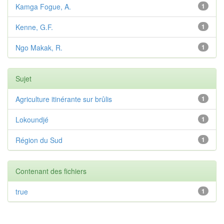
Kamga Fogue, A.
1
Kenne, G.F.
1
Ngo Makak, R.
1
Sujet
Agriculture itinérante sur brûlis
1
Lokoundjé
1
Région du Sud
1
Contenant des fichiers
true
1