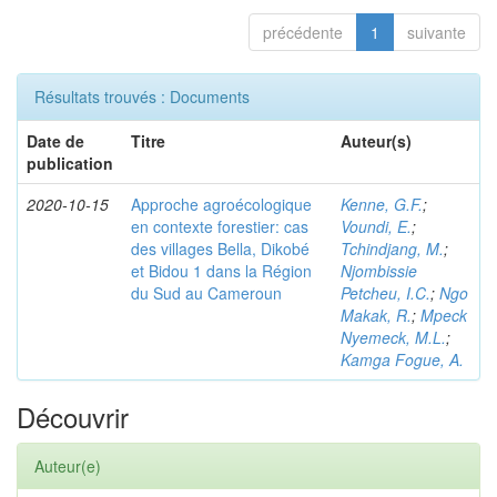
précédente
1
suivante
Résultats trouvés : Documents
Date de
Titre
Auteur(s)
publication
2020-10-15
Approche agroécologique
Kenne, G.F.
;
en contexte forestier: cas
Voundi, E.
;
des villages Bella, Dikobé
Tchindjang, M.
;
et Bidou 1 dans la Région
Njombissie
du Sud au Cameroun
Petcheu, I.C.
;
Ngo
Makak, R.
;
Mpeck
Nyemeck, M.L.
;
Kamga Fogue, A.
Découvrir
Auteur(e)