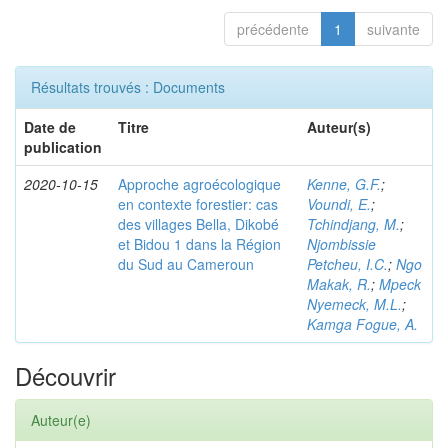
précédente
1
suivante
Résultats trouvés : Documents
Date de
Titre
Auteur(s)
publication
2020-10-15
Approche agroécologique
Kenne, G.F.
;
en contexte forestier: cas
Voundi, E.
;
des villages Bella, Dikobé
Tchindjang, M.
;
et Bidou 1 dans la Région
Njombissie
du Sud au Cameroun
Petcheu, I.C.
;
Ngo
Makak, R.
;
Mpeck
Nyemeck, M.L.
;
Kamga Fogue, A.
Découvrir
Auteur(e)