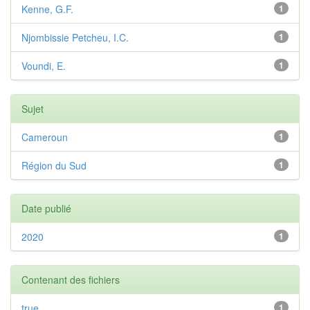
Kenne, G.F.
1
Njombissie Petcheu, I.C.
1
Voundi, E.
1
Sujet
Cameroun
1
Région du Sud
1
Date publié
2020
1
Contenant des fichiers
true
1