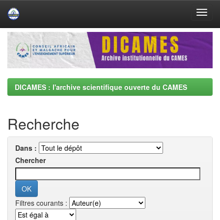
Skip
navigation
DICAMES : l'archive scientifique ouverte du CAMES
Recherche
Dans :
Chercher
Filtres courants :