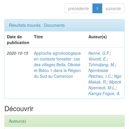
précédente
1
suivante
Résultats trouvés : Documents
Date de
Titre
Auteur(s)
publication
2020-10-15
Approche agroécologique
Kenne, G.F.
;
en contexte forestier: cas
Voundi, E.
;
des villages Bella, Dikobé
Tchindjang, M.
;
et Bidou 1 dans la Région
Njombissie
du Sud au Cameroun
Petcheu, I.C.
;
Ngo
Makak, R.
;
Mpeck
Nyemeck, M.L.
;
Kamga Fogue, A.
Découvrir
Auteur(e)