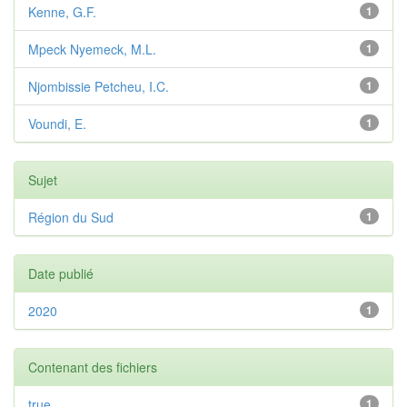
Kenne, G.F.
1
Mpeck Nyemeck, M.L.
1
Njombissie Petcheu, I.C.
1
Voundi, E.
1
Sujet
Région du Sud
1
Date publié
2020
1
Contenant des fichiers
true
1