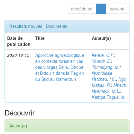
précédente
1
suivante
Résultats trouvés : Documents
Date de
Titre
Auteur(s)
publication
2020-10-15
Approche agroécologique
Kenne, G.F.
;
en contexte forestier: cas
Voundi, E.
;
des villages Bella, Dikobé
Tchindjang, M.
;
et Bidou 1 dans la Région
Njombissie
du Sud au Cameroun
Petcheu, I.C.
;
Ngo
Makak, R.
;
Mpeck
Nyemeck, M.L.
;
Kamga Fogue, A.
Découvrir
Auteur(e)