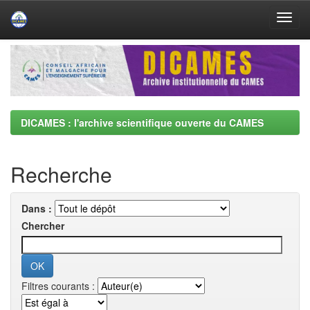
Skip
navigation
DICAMES : l'archive scientifique ouverte du CAMES
Recherche
Dans :
Chercher
Filtres courants :