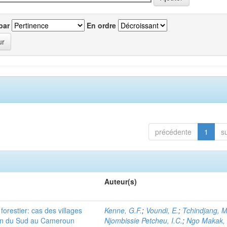
par
En ordre
précédente
1
s
Auteur(s)
orestier: cas des villages
Kenne, G.F.
;
Voundi, E.
;
Tchindjang, M
ion du Sud au Cameroun
Njombissie Petcheu, I.C.
;
Ngo Makak, 