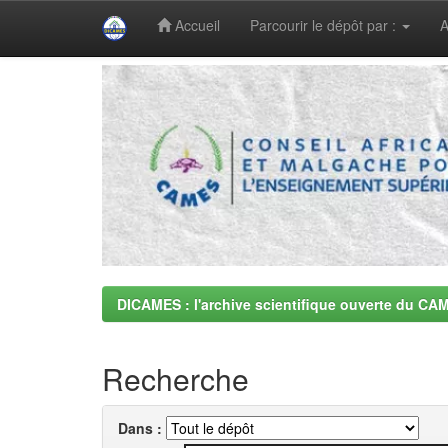
Accueil
Parcourir le dépôt par :
A
Skip
navigation
DICAMES : l'archive scientifique ouverte du CA
Recherche
Dans :