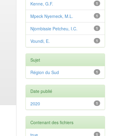
Kenne, G.F.
1
Mpeck Nyemeck, M.L.
1
Njombissie Petcheu, I.C.
1
Voundi, E.
1
Sujet
Région du Sud
1
Date publié
2020
1
Contenant des fichiers
true
1