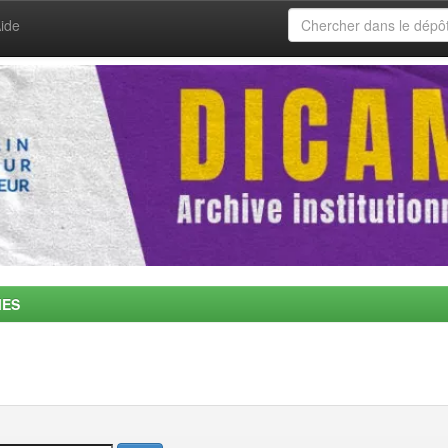
ide
MES