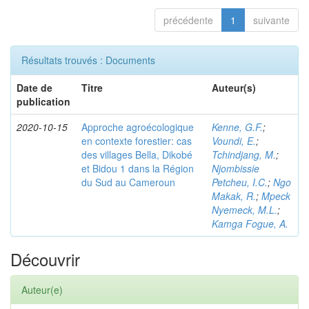
précédente
1
suivante
Résultats trouvés : Documents
Date de
Titre
Auteur(s)
publication
2020-10-15
Approche agroécologique
Kenne, G.F.
;
en contexte forestier: cas
Voundi, E.
;
des villages Bella, Dikobé
Tchindjang, M.
;
et Bidou 1 dans la Région
Njombissie
du Sud au Cameroun
Petcheu, I.C.
;
Ngo
Makak, R.
;
Mpeck
Nyemeck, M.L.
;
Kamga Fogue, A.
Découvrir
Auteur(e)