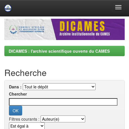
Skip
navigation
DICAMES : l'archive scientifique ouverte du CAMES
Recherche
Dans :
Chercher
Filtres courants :