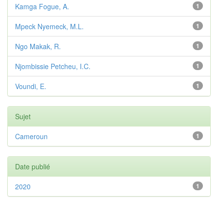
Kamga Fogue, A.
1
Mpeck Nyemeck, M.L.
1
Ngo Makak, R.
1
Njombissie Petcheu, I.C.
1
Voundi, E.
1
Sujet
Cameroun
1
Date publié
2020
1