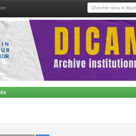
ide
MES