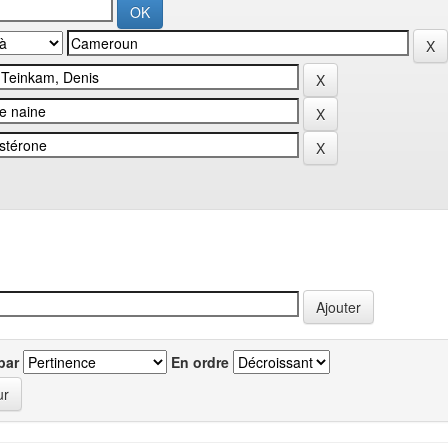
par
En ordre