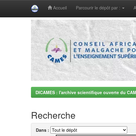
Accueil
Parcourir le dépôt par :
A
Skip
navigation
DICAMES : l'archive scientifique ouverte du CA
Recherche
Dans :