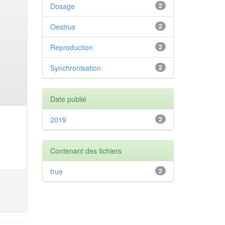
Dosage
2
Oestrus
2
Reproduction
2
Synchronisation
2
Date publié
2019
2
Contenant des fichiers
true
2