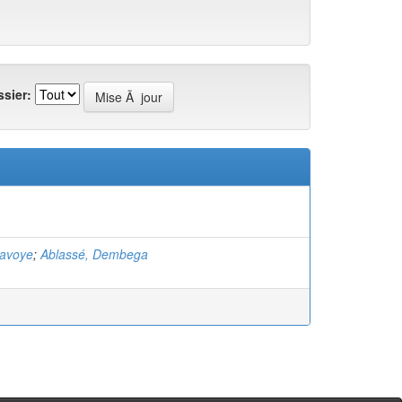
sier:
Savoye
;
Ablassé, Dembega