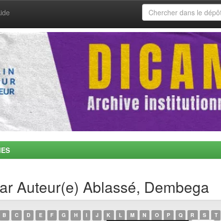
ide
MES
 par Auteur(e) Ablassé, Dembega
B
C
D
E
F
G
H
I
J
K
L
M
N
O
P
Q
R
S
T