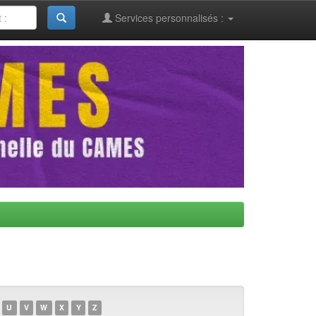
Services personnalisés :
U
V
W
X
Y
Z