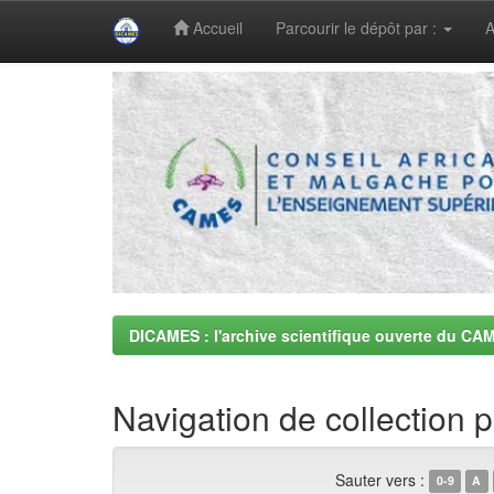
Accueil
Parcourir le dépôt par :
A
Skip
navigation
DICAMES : l'archive scientifique ouverte du CA
Navigation de collection
Sauter vers :
0-9
A