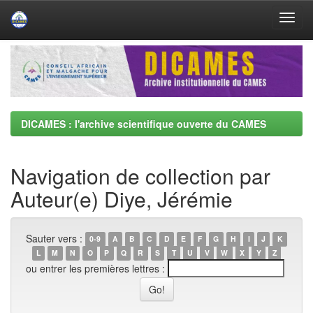
Skip
navigation
DICAMES : l'archive scientifique ouverte du CAMES
Navigation de collection par
Auteur(e) Diye, Jérémie
Sauter vers :
0-9
A
B
C
D
E
F
G
H
I
J
K
L
M
N
O
P
Q
R
S
T
U
V
W
X
Y
Z
ou entrer les premières lettres :