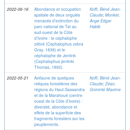
2022-06-16
Abondance et occupation
Koffi, Béné Jean-
spatiale de deux ongulés
Claude
;
Monket,
menacés d’extinction du
Ange Edgar
parc national de Taï au
Habib
sud-ouest de la Côte
d’Ivoire : le céphalophe
zébré (Cephalophus zebra
Gray, 1838) et le
céphalophe de Jentink
(Cephalophus jentinki
Thomas, 1892).
2022-05-21
Avifaune de quelques
Koffi, Béné Jean-
reliques forestières des
Claude
;
Zéan,
régions du Haut-Sassandra
Gnininté Maxime
et de la Marahoué (centre-
ouest de la Côte d’Ivoire) :
diversité, abondance et
effets de la superficie des
fragments forestiers sur les
peuplements.