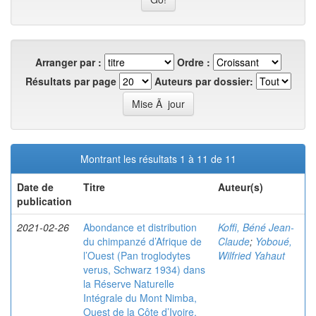
Arranger par :
Ordre :
Résultats par page
Auteurs par dossier:
Montrant les résultats 1 à 11 de 11
Date de
Titre
Auteur(s)
publication
2021-02-26
Abondance et distribution
Koffi, Béné Jean-
du chimpanzé d’Afrique de
Claude
;
Yoboué,
l’Ouest (Pan troglodytes
Wilfried Yahaut
verus, Schwarz 1934) dans
la Réserve Naturelle
Intégrale du Mont Nimba,
Ouest de la Côte d’Ivoire.