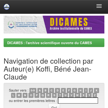
Skip
navigation
DICAMES : l'archive scientifique ouverte du CAMES
Navigation de collection par
Auteur(e) Koffi, Béné Jean-
Claude
Sauter vers :
0-9
A
B
C
D
E
F
G
H
I
J
K
L
M
N
O
P
Q
R
S
T
U
V
W
X
Y
Z
ou entrer les premières lettres :