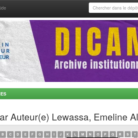
ide
MES
par Auteur(e) Lewassa, Emeline A
B
C
D
E
F
G
H
I
J
K
L
M
N
O
P
Q
R
S
T