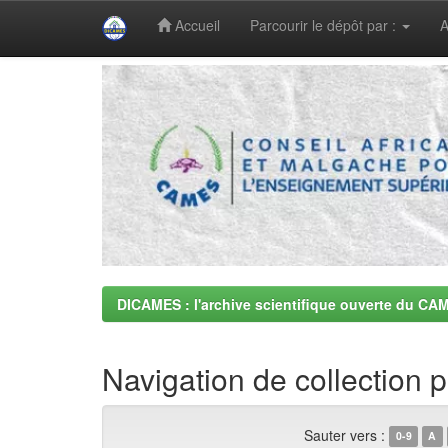
Accueil
Parcourir le dépôt par :
A
Skip
navigation
DICAMES : l'archive scientifique ouverte du CA
Navigation de collection 
Sauter vers :
0-9
A