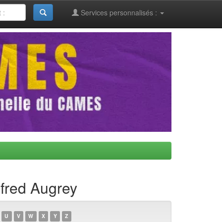
Services personnalisés :
lfred Augrey
U
V
W
X
Y
Z