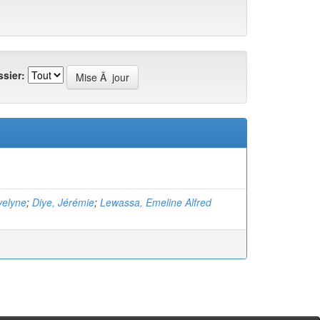
sier:
velyne
;
Diye, Jérémie
;
Lewassa, Emeline Alfred