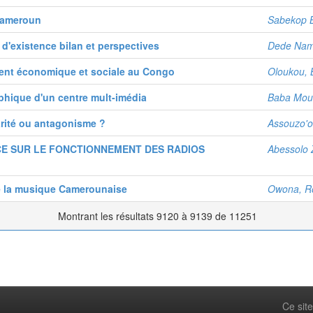
 Cameroun
Sabekop B
 d'existence bilan et perspectives
Dede Nam
ment économique et sociale au Congo
Oloukou, 
phique d'un centre mult-imédia
Baba Mous
arité ou antagonisme ?
Assouzo'o
CE SUR LE FONCTIONNEMENT DES RADIOS
Abessolo 
e la musique Camerounaise
Owona, R
Montrant les résultats 9120 à 9139 de 11251
Ce site