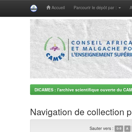
Accueil
Parcourir le dépôt par :
A
Skip
navigation
DICAMES : l'archive scientifique ouverte du CA
Navigation de collection p
Sauter vers :
0-9
A