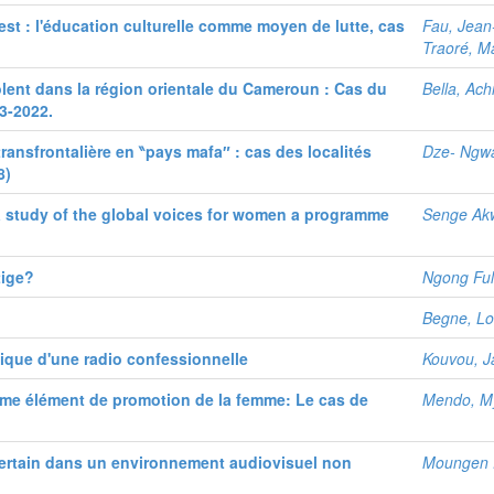
uest : l'éducation culturelle comme moyen de lutte, cas
Fau, Jean
Traoré, Ma
iolent dans la région orientale du Cameroun : Cas du
Bella, Achi
3-2022.
transfrontalière en ‶pays mafa″ : cas des localités
Dze- Ngwa
8)
study of the global voices for women a programme
Senge Ak
tige?
Ngong Ful
Begne, Lo
que d'une radio confessionnelle
Kouvou, J
me élément de promotion de la femme: Le cas de
Mendo, My
ertain dans un environnement audiovisuel non
Moungen 