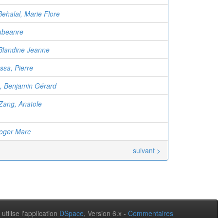
ehalal, Marie Flore
beanre
Blandine Jeanne
sa, Pierre
, Benjamin Gérard
Zang, Anatole
oger Marc
suivant >
 utilise l'application
DSpace
, Version 6.x -
Commentaires