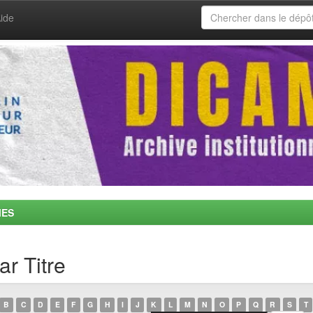
ide
MES
ar Titre
B
C
D
E
F
G
H
I
J
K
L
M
N
O
P
Q
R
S
T