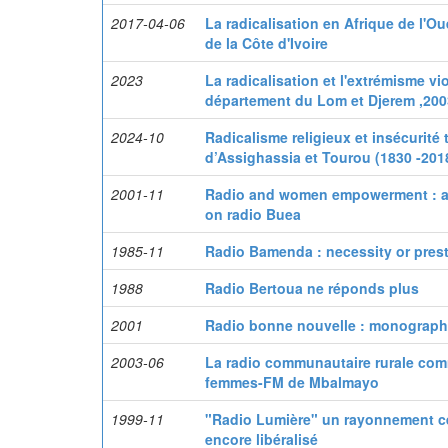
2017-04-06
La radicalisation en Afrique de l'O
de la Côte d'Ivoire
2023
La radicalisation et l'extrémisme v
département du Lom et Djerem ,200
2024-10
Radicalisme religieux et insécurité 
d’Assighassia et Tourou (1830 -201
2001-11
Radio and women empowerment : a 
on radio Buea
1985-11
Radio Bamenda : necessity or pres
1988
Radio Bertoua ne réponds plus
2001
Radio bonne nouvelle : monographi
2003-06
La radio communautaire rurale com
femmes-FM de Mbalmayo
1999-11
"Radio Lumière" un rayonnement c
encore libéralisé