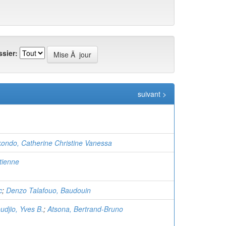
sier:
suivant >
ondo, Catherine Christine Vanessa
tienne
c
;
Denzo Talafouo, Baudouin
udjio, Yves B.
;
Atsona, Bertrand-Bruno