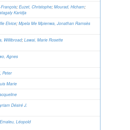
-François
;
Euzet, Christophe
;
Mourad, Hicham
;
tagaly Karidja
lle Elvice
;
Mpela Me Mpienwa, Jonathan Ramsès
, Willibroad
;
Lawai, Marie Rosette
wo, Agnes
, Peter
uis Marie
acqueline
riam Désiré J.
Emaleu, Léopold