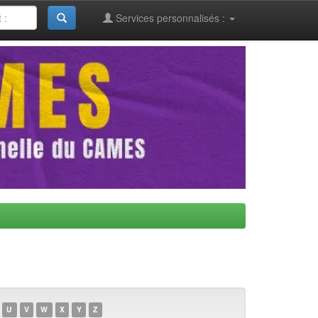
Services personnalisés :
U
V
W
X
Y
Z