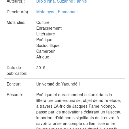
Auteur(s):
Bilo’o Nna, Suzanne Fannie
Directeur(s):
Matateyou, Emmanuel
Mots-clés:
Culture
Enracinement
Littérature
Poétique
Sociocritique
Cameroun
Afrique
Date de
2015
publication:
Editeur:
Université de Yaoundé I
Résumé:
Poétique et enracinement culturel dans la
littérature camerounaise, objet de notre étude,
à travers L’A-fric de Jacques Fame Ndongo,
passe par les motivations éclairant un faisceau
important d’éléments signifiants de l’œuvre, à
savoir la prise en compte du lien tissé entre
l’auteur et son milieu socioculturel. Il s’agit là