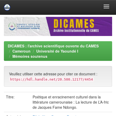
Skip
navigation
DICAMES : l'archive scientifique ouverte du CAMES
Cameroun
Université de Yaoundé I
Mémoires soutenus
Veuillez utiliser cette adresse pour citer ce document :
https://hdl.handle.net/20.500.12177/4454
Titre:
Poétique et enracinement culturel dans la
littérature camerounaise : La lecture de L’A-fric
de Jacques Fame Ndongo.